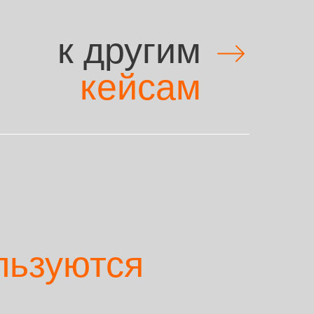
к другим
кейсам
льзуются