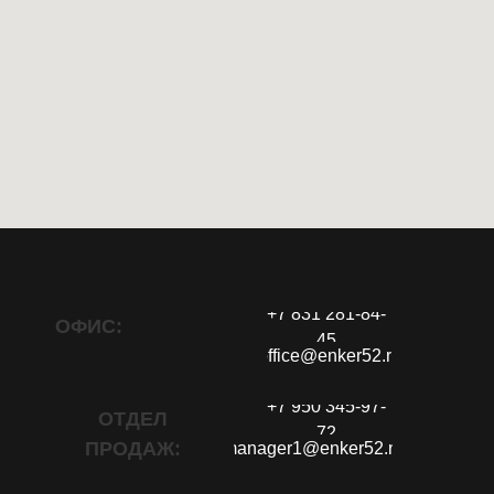
+7 831 281-84-
ОФИС:
45
office@enker52.ru
+7 950 345-97-
ОТДЕЛ
72
ПРОДАЖ:
manager1@enker52.ru