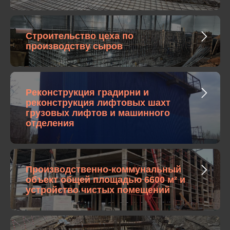
Строительство цеха по
производству сыров
Реконструкция градирни и
р
еконструкция лифтовых шахт
грузовых лифтов и машинного
отделения
Производственно-коммунальный
объект общей площадью 6600 м² и
у
стройство чистых помещений