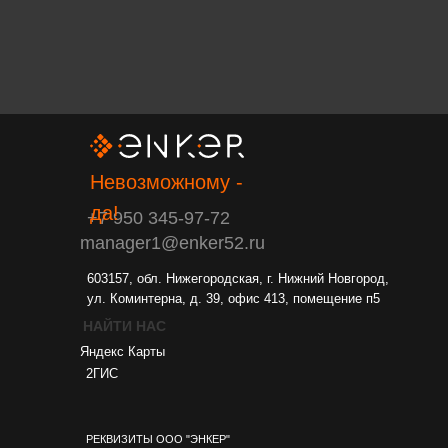
Невозможному -
да!
+7 950 345-97-72
manager1@enker52.ru
603157, обл. Нижегородская, г. Нижний Новгород,
ул. Коминтерна, д. 39, офис 413, помещение п5
НАЙТИ НАС
Яндекс Карты
2ГИС
РЕКВИЗИТЫ ООО "ЭНКЕР"