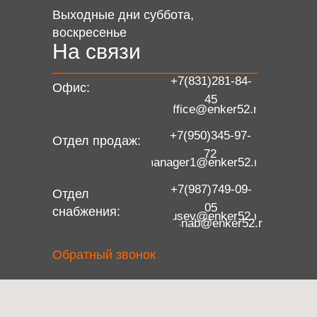
Выходные дни
суббота,
воскресенье
На связи
+7(831)281-84-
Офис:
45
office@enker52.ru
+7(950)345-97-
Отдел продаж:
72
manager1@enker52.ru
+7(987)749-09-
Отдел
05
снабжения:
gusev@enker52.ru
snab@enker52.ru
Обратный звонок