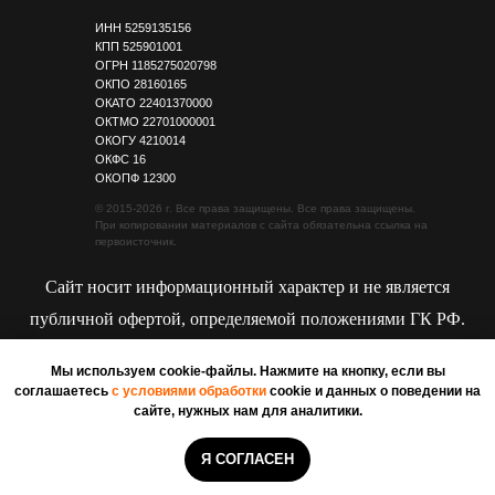
ИНН 5259135156
КПП 525901001
ОГРН 1185275020798
ОКПО 28160165
ОКАТО 22401370000
ОКТМО 22701000001
ОКОГУ 4210014
ОКФС 16
ОКОПФ 12300
© 2015-2026 г. Все права защищены. Все права защищены.
При копировании материалов с сайта обязательна ссылка на
первоисточник.
Сайт носит информационный характер и не является
публичной офертой, определяемой положениями ГК РФ.
Мы используем cookie-файлы. Нажмите на кнопку, если вы
Политика конфиденциальности
соглашаетесь
с условиями обработки
cookie и данных о поведении на
сайте, нужных нам для аналитики.
Я СОГЛАСЕН