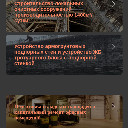
Строительство локальных
очистных сооружений
производительностью 1400м³/
сутки
Устройство армогрунтовых
подпорных стен и устройство ЖБ
тротуарного блока с подпорной
стенкой
Подготовка складских площадей и
капитальный ремонт офисных
помещений