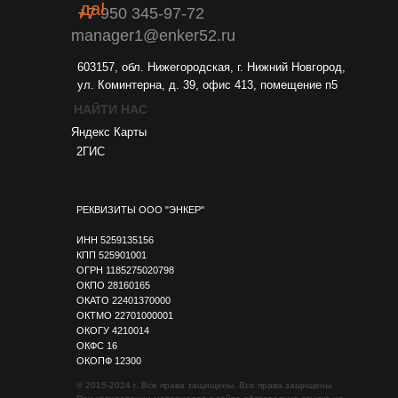
да!
+7 950 345-97-72
manager1@enker52.ru
603157, обл. Нижегородская, г. Нижний Новгород,
ул. Коминтерна, д. 39, офис 413, помещение п5
НАЙТИ НАС
Яндекс Карты
2ГИС
РЕКВИЗИТЫ ООО "ЭНКЕР"
ИНН 5259135156
КПП 525901001
ОГРН 1185275020798
ОКПО 28160165
ОКАТО 22401370000
ОКТМО 22701000001
ОКОГУ 4210014
ОКФС 16
ОКОПФ 12300
© 2015-2024 г. Все права защищены.
Все права защищены.