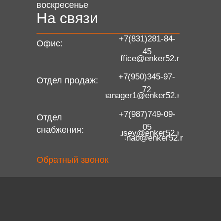
воскресенье
На связи
+7(831)281-84-
Офис:
45
office@enker52.ru
+7(950)345-97-
Отдел продаж:
72
manager1@enker52.ru
+7(987)749-09-
Отдел
05
снабжения:
gusev@enker52.ru
snab@enker52.ru
Обратный звонок